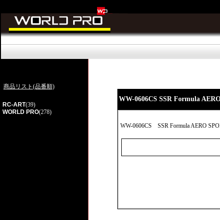
商品リスト(品番順)
WW-0606CS SSR Formula 
RC-ART
(39)
WORLD PRO
(278)
WW-0606CS
SSR Formula AERO