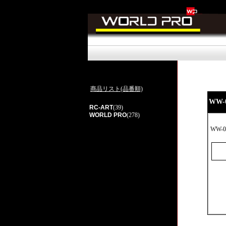
商品リスト(品番順)
WW-
RC-ART
(39)
WORLD PRO
(278)
WW-0