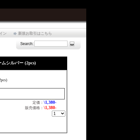
イン
新規お取引はこちら
Search:
ームシルバー (2pcs)
pcs)
\1,380-
定価：
\1,380-
販売価格：