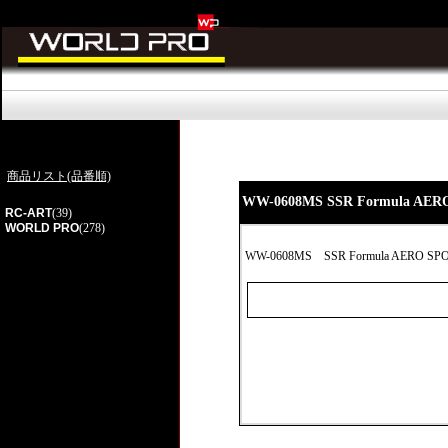
商品リスト(品番順)
WW-0608MS SSR Formula 
RC-ART
(39)
WORLD PRO
(278)
WW-0608MS
SSR Formula AERO