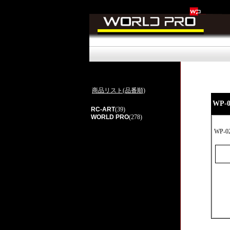
商品リスト(品番順)
WP-
RC-ART
(39)
WORLD PRO
(278)
WP-0