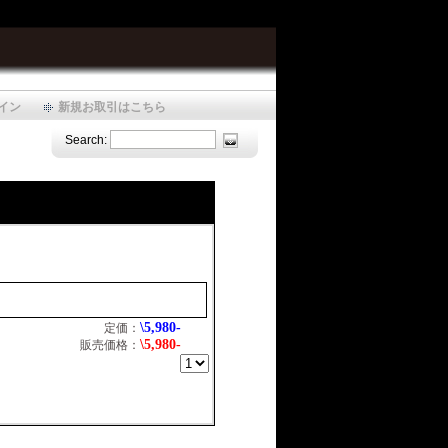
イン
新規お取引はこちら
Search:
\5,980-
定価：
\5,980-
販売価格：