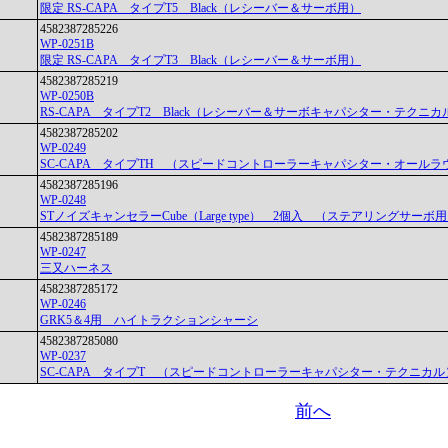
限定 RS-CAPA タイプT5 Black（レシーバー＆サーボ用）
4582387285226
WP-0251B
限定 RS-CAPA タイプT3 Black（レシーバー＆サーボ用）
4582387285219
WP-0250B
RS-CAPA タイプT2 Black（レシーバー＆サーボキャパシター・テクニカ
4582387285202
WP-0249
SC-CAPA タイプTH （スピードコントローラーキャパシター・オールラ
4582387285196
WP-0248
STノイズキャンセラーCube（Large type） 2個入 （ステアリングサーボ
4582387285189
WP-0247
三又ハーネス
4582387285172
WP-0246
GRK5＆4用 ハイトラクションシャーシ
4582387285080
WP-0237
SC-CAPA タイプT （スピードコントローラーキャパシター・テクニカル
前へ