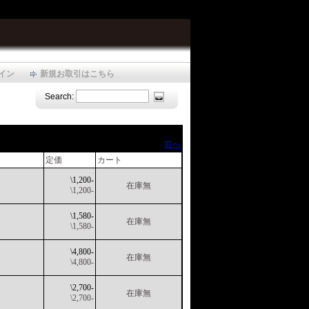
イン
新規お取引はこちら
Search:
前へ
定価
カート
\1,200-
在庫無
\1,200-
\1,580-
在庫無
\1,580-
\4,800-
在庫無
\4,800-
\2,700-
在庫無
\2,700-