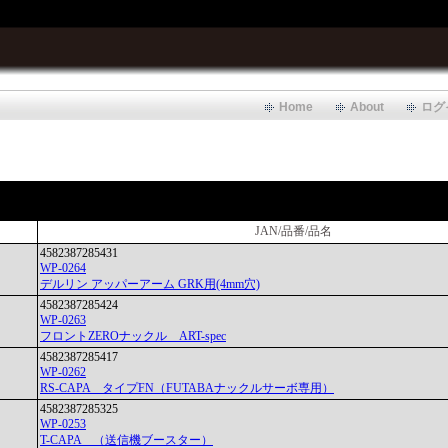
Home
About
ログ
JAN/品番/品名
4582387285431
WP-0264
デルリン アッパーアーム GRK用(4mm穴)
4582387285424
WP-0263
フロントZEROナックル ART-spec
4582387285417
WP-0262
RS-CAPA タイプFN（FUTABAナックルサーボ専用）
4582387285325
WP-0253
T-CAPA （送信機ブースター）